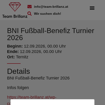
info@team-brillanz.at
Wir suchen dich!
BNI Fußball-Benefiz Turnier
2026
Beginn:
12.09.2026, 00.00 Uhr
Ende:
12.09.2026, 00.00 Uhr
Ort:
Ternitz
Details
BNI Fußball-Benefiz Turnier 2026
Infos folgen
https://team-brillanz.at/wp-
content/uploads/2026/06/BNI-2026-