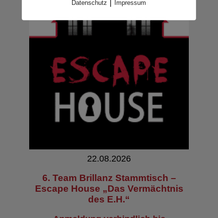
|
Datenschutz
Impressum
22.08.2026
6. Team Brillanz Stammtisch –
Escape House „Das Vermächtnis
des E.H.“