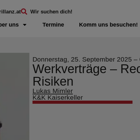
illanz.at
Wir suchen dich!
ber uns
Termine
Komm uns besuchen!
Donnerstag, 25. September 2025 – 
Werkverträge – Rech
Risiken
Lukas Mimler
K&K Kaiserkeller