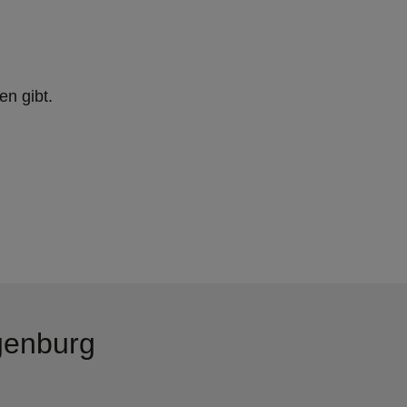
n gibt.
genburg