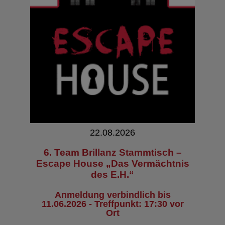
22.08.2026
6. Team Brillanz Stammtisch –
Escape House „Das Vermächtnis
des E.H.“
Anmeldung verbindlich bis
11.06.2026 - Treffpunkt: 17:30 vor
Ort