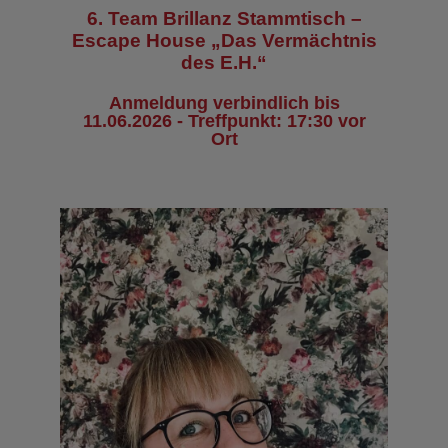
6. Team Brillanz Stammtisch –
Escape House „Das Vermächtnis
des E.H.“
Anmeldung verbindlich bis
11.06.2026 - Treffpunkt: 17:30 vor
Ort