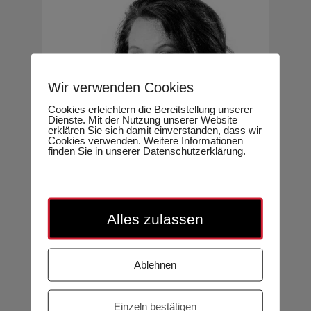
Wir verwenden Cookies
Cookies erleichtern die Bereitstellung unserer
Dienste. Mit der Nutzung unserer Website
erklären Sie sich damit einverstanden, dass wir
Cookies verwenden. Weitere Informationen
finden Sie in unserer Datenschutzerklärung.
Alles zulassen
20.08.2026
Achtsam statt ausgeliefert – Wie
Kinder lernen, sicher durch die
Ablehnen
digitale Welt zu gehen
Claudia Lotter
Einzeln bestätigen